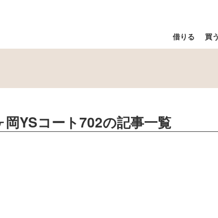
借りる
買
 榴ヶ岡YSコート702
の記事一覧