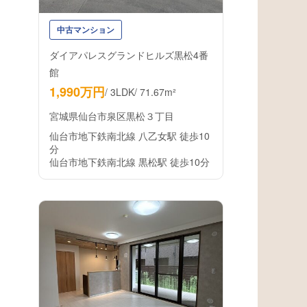
中古マンション
ダイアパレスグランドヒルズ黒松4番
館
1,990万円
/
3LDK
/
71.67m²
宮城県仙台市泉区黒松３丁目
仙台市地下鉄南北線 八乙女駅 徒歩10
分
仙台市地下鉄南北線 黒松駅 徒歩10分