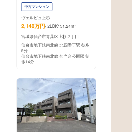
中古マンション
ヴェルビュ上杉
2,148万円
/
2LDK
/
51.24m²
宮城県仙台市青葉区上杉２丁目
仙台市地下鉄南北線 北四番丁駅 徒歩
5分
仙台市地下鉄南北線 勾当台公園駅 徒
歩14分