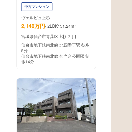
中古マンション
ヴェルビュ上杉
2,148万円
/
2LDK
/
51.24m²
宮城県仙台市青葉区上杉２丁目
仙台市地下鉄南北線 北四番丁駅 徒歩
5分
仙台市地下鉄南北線 勾当台公園駅 徒
歩14分