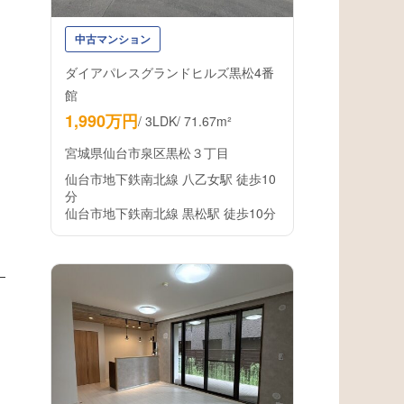
中古マンション
ダイアパレスグランドヒルズ黒松4番
館
1,990万円
/
3LDK
/
71.67m²
宮城県仙台市泉区黒松３丁目
仙台市地下鉄南北線 八乙女駅 徒歩10
分
仙台市地下鉄南北線 黒松駅 徒歩10分