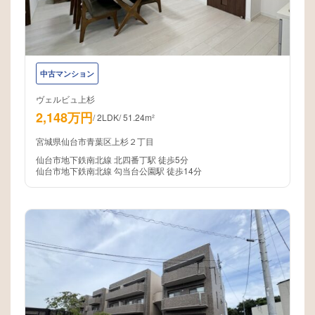
中古マンション
ヴェルビュ上杉
2,148万円
/
2LDK
/
51.24m²
宮城県仙台市青葉区上杉２丁目
仙台市地下鉄南北線 北四番丁駅 徒歩5分
仙台市地下鉄南北線 勾当台公園駅 徒歩14分