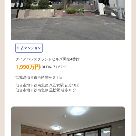
中古マンション
ダイアパレスグランドヒルズ黒松4番館
1,990万円
/
3LDK
/
71.67m²
宮城県仙台市泉区黒松３丁目
仙台市地下鉄南北線 八乙女駅 徒歩10分
仙台市地下鉄南北線 黒松駅 徒歩10分