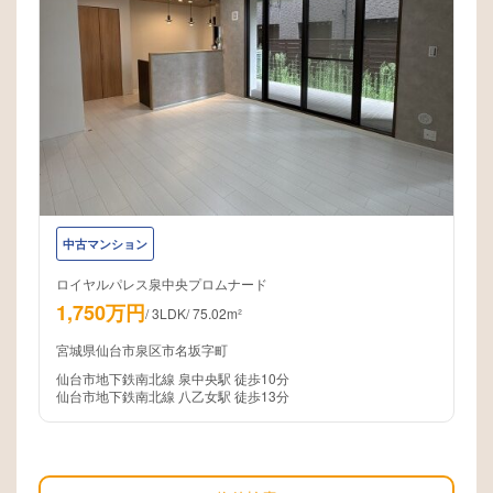
中古マンション
ロイヤルパレス泉中央プロムナード
1,750万円
/
3LDK
/
75.02m²
宮城県仙台市泉区市名坂字町
仙台市地下鉄南北線 泉中央駅 徒歩10分
仙台市地下鉄南北線 八乙女駅 徒歩13分