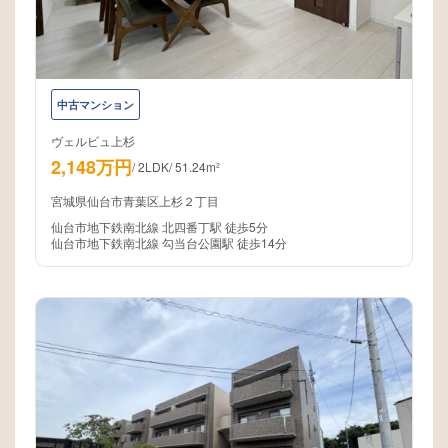
中古マンション
ヴェルビュ上杉
2,148万円
/
2LDK
/
51.24m²
宮城県仙台市青葉区上杉２丁目
仙台市地下鉄南北線 北四番丁駅 徒歩5分
仙台市地下鉄南北線 勾当台公園駅 徒歩14分