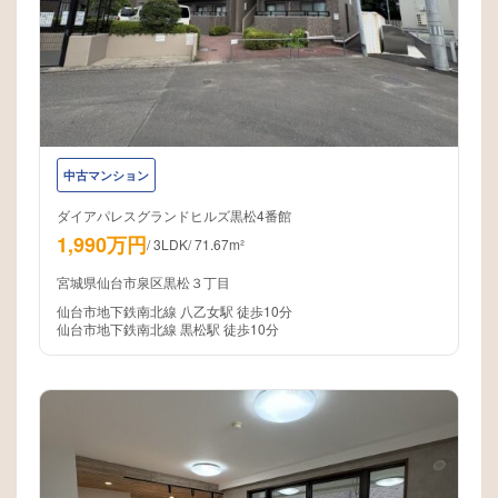
中古マンション
ダイアパレスグランドヒルズ黒松4番館
1,990万円
/
3LDK
/
71.67m²
宮城県仙台市泉区黒松３丁目
仙台市地下鉄南北線 八乙女駅 徒歩10分
仙台市地下鉄南北線 黒松駅 徒歩10分