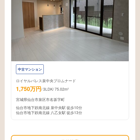
中古マンション
ロイヤルパレス泉中央プロムナード
1,750万円
/
3LDK
/
75.02m²
宮城県仙台市泉区市名坂字町
仙台市地下鉄南北線 泉中央駅 徒歩10分
仙台市地下鉄南北線 八乙女駅 徒歩13分