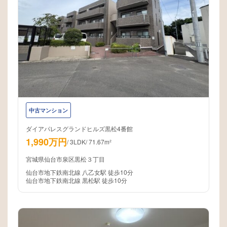
中古マンション
ダイアパレスグランドヒルズ黒松4番館
1,990万円
/
3LDK
/
71.67m²
宮城県仙台市泉区黒松３丁目
仙台市地下鉄南北線 八乙女駅 徒歩10分
仙台市地下鉄南北線 黒松駅 徒歩10分