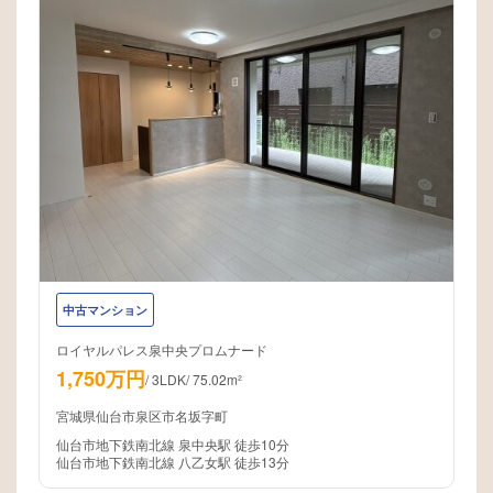
中古マンション
ロイヤルパレス泉中央プロムナード
1,750万円
/
3LDK
/
75.02m²
宮城県仙台市泉区市名坂字町
仙台市地下鉄南北線 泉中央駅 徒歩10分
仙台市地下鉄南北線 八乙女駅 徒歩13分