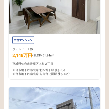
中古マンション
ヴェルビュ上杉
2,148万円
/
2LDK
/
51.24m²
宮城県仙台市青葉区上杉２丁目
仙台市地下鉄南北線 北四番丁駅 徒歩5分
仙台市地下鉄南北線 勾当台公園駅 徒歩14分