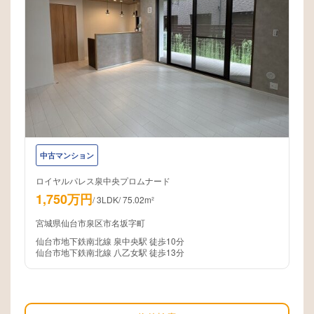
中古マンション
ロイヤルパレス泉中央プロムナード
1,750万円
/
3LDK
/
75.02m²
宮城県仙台市泉区市名坂字町
仙台市地下鉄南北線 泉中央駅 徒歩10分
仙台市地下鉄南北線 八乙女駅 徒歩13分