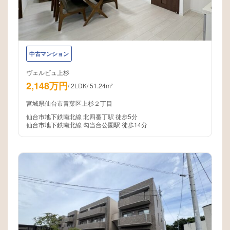
中古マンション
ヴェルビュ上杉
2,148万円
/
2LDK
/
51.24m²
宮城県仙台市青葉区上杉２丁目
仙台市地下鉄南北線 北四番丁駅 徒歩5分
仙台市地下鉄南北線 勾当台公園駅 徒歩14分