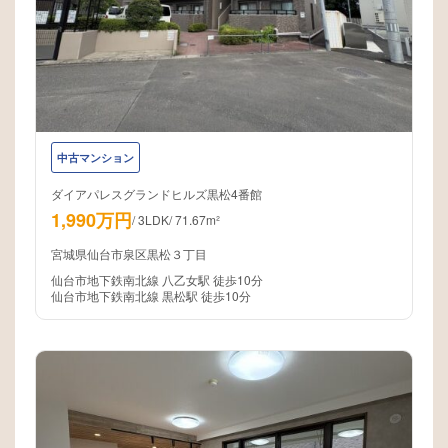
中古マンション
ダイアパレスグランドヒルズ黒松4番館
1,990万円
/
3LDK
/
71.67m²
宮城県仙台市泉区黒松３丁目
仙台市地下鉄南北線 八乙女駅 徒歩10分
仙台市地下鉄南北線 黒松駅 徒歩10分