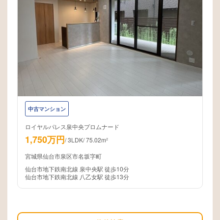
中古マンション
ロイヤルパレス泉中央プロムナード
1,750万円
/
3LDK
/
75.02m²
宮城県仙台市泉区市名坂字町
仙台市地下鉄南北線 泉中央駅 徒歩10分
仙台市地下鉄南北線 八乙女駅 徒歩13分