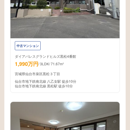
中古マンション
ダイアパレスグランドヒルズ黒松4番館
1,990万円
/
3LDK
/
71.67m²
宮城県仙台市泉区黒松３丁目
仙台市地下鉄南北線 八乙女駅 徒歩10分
仙台市地下鉄南北線 黒松駅 徒歩10分