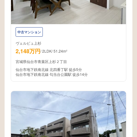
中古マンション
ヴェルビュ上杉
2,148万円
/
2LDK
/
51.24m²
宮城県仙台市青葉区上杉２丁目
仙台市地下鉄南北線 北四番丁駅 徒歩5分
仙台市地下鉄南北線 勾当台公園駅 徒歩14分