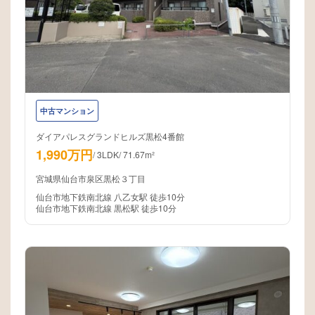
中古マンション
ダイアパレスグランドヒルズ黒松4番館
1,990万円
/
3LDK
/
71.67m²
宮城県仙台市泉区黒松３丁目
仙台市地下鉄南北線 八乙女駅 徒歩10分
仙台市地下鉄南北線 黒松駅 徒歩10分