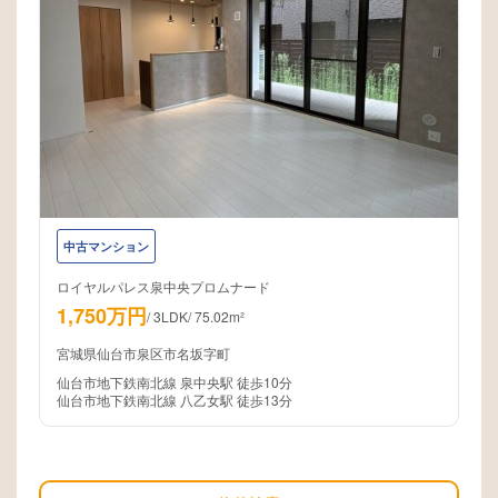
中古マンション
ロイヤルパレス泉中央プロムナード
1,750万円
/
3LDK
/
75.02m²
宮城県仙台市泉区市名坂字町
仙台市地下鉄南北線 泉中央駅 徒歩10分
仙台市地下鉄南北線 八乙女駅 徒歩13分