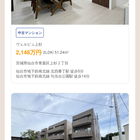
中古マンション
ヴェルビュ上杉
2,148万円
/
2LDK
/
51.24m²
宮城県仙台市青葉区上杉２丁目
仙台市地下鉄南北線 北四番丁駅 徒歩5分
仙台市地下鉄南北線 勾当台公園駅 徒歩14分