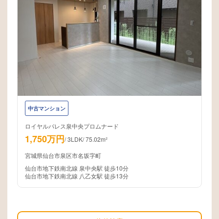
中古マンション
ロイヤルパレス泉中央プロムナード
1,750万円
/
3LDK
/
75.02m²
宮城県仙台市泉区市名坂字町
仙台市地下鉄南北線 泉中央駅 徒歩10分
仙台市地下鉄南北線 八乙女駅 徒歩13分