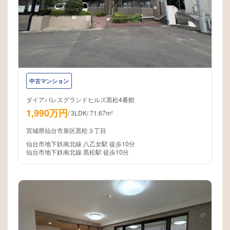
中古マンション
ダイアパレスグランドヒルズ黒松4番館
1,990万円
/
3LDK
/
71.67m²
宮城県仙台市泉区黒松３丁目
仙台市地下鉄南北線 八乙女駅 徒歩10分
仙台市地下鉄南北線 黒松駅 徒歩10分