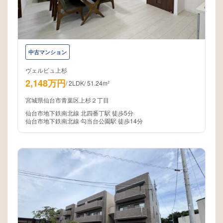
中古マンション
ヴェルビュ上杉
2,148万円
/
2LDK
/
51.24m²
宮城県仙台市青葉区上杉２丁目
仙台市地下鉄南北線 北四番丁駅 徒歩5分
仙台市地下鉄南北線 勾当台公園駅 徒歩14分