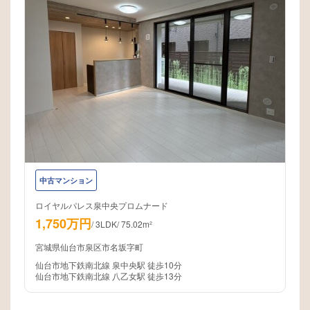
中古マンション
ロイヤルパレス泉中央プロムナード
1,750万円
/
3LDK
/
75.02m²
宮城県仙台市泉区市名坂字町
仙台市地下鉄南北線 泉中央駅 徒歩10分
仙台市地下鉄南北線 八乙女駅 徒歩13分