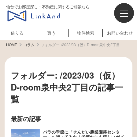
仙台でお部屋探し・不動産に関するご相談なら
借りる
買う
物件検索
お問い合わせ
HOME
コラム
フォルダー:
/2023/03（仮）D-room泉中央2丁目
フォルダー:
/2023/03（仮）
D-room泉中央2丁目
の記事一
覧
最新の記事
バラの季節に「せんだい農業園芸センタ
ー」へ行ってみた！子連れにも嬉しいポイ