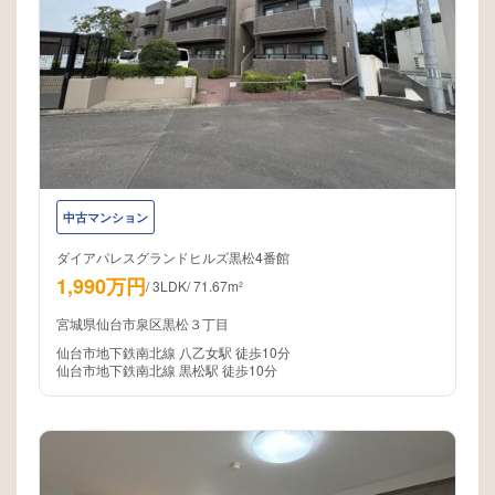
中古マンション
ダイアパレスグランドヒルズ黒松4番館
1,990万円
/
3LDK
/
71.67m²
宮城県仙台市泉区黒松３丁目
仙台市地下鉄南北線 八乙女駅 徒歩10分
仙台市地下鉄南北線 黒松駅 徒歩10分