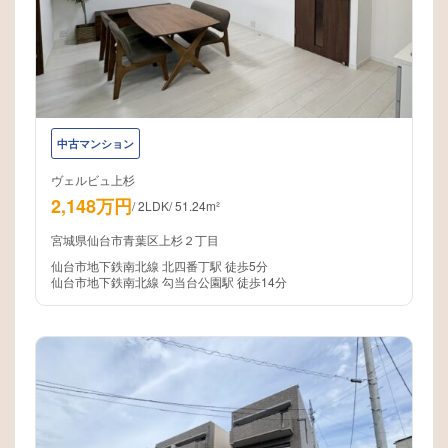
中古マンション
ヴェルビュ上杉
2,148万円
/
2LDK
/
51.24m²
宮城県仙台市青葉区上杉２丁目
仙台市地下鉄南北線 北四番丁駅 徒歩5分
仙台市地下鉄南北線 勾当台公園駅 徒歩14分