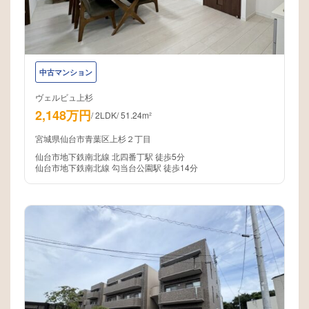
中古マンション
ヴェルビュ上杉
2,148万円
/
2LDK
/
51.24m²
宮城県仙台市青葉区上杉２丁目
仙台市地下鉄南北線 北四番丁駅 徒歩5分
仙台市地下鉄南北線 勾当台公園駅 徒歩14分