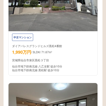
中古マンション
ダイアパレスグランドヒルズ黒松4番館
1,990万円
/
3LDK
/
71.67m²
宮城県仙台市泉区黒松３丁目
仙台市地下鉄南北線 八乙女駅 徒歩10分
仙台市地下鉄南北線 黒松駅 徒歩10分