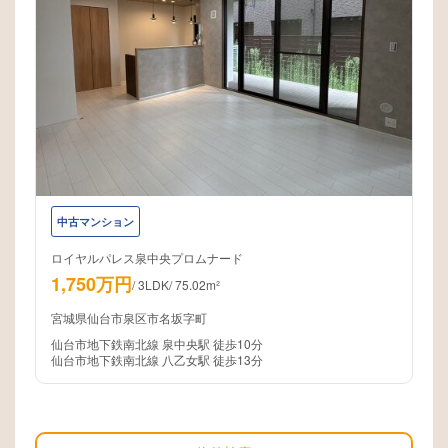
中古マンション
ロイヤルパレス泉中央プロムナード
1,750万円
/
3LDK
/
75.02m²
宮城県仙台市泉区市名坂字町
仙台市地下鉄南北線 泉中央駅 徒歩10分
仙台市地下鉄南北線 八乙女駅 徒歩13分