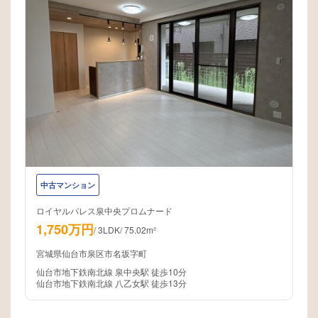
中古マンション
ロイヤルパレス泉中央プロムナード
1,750万円
/
3LDK
/
75.02m²
宮城県仙台市泉区市名坂字町
仙台市地下鉄南北線 泉中央駅 徒歩10分
仙台市地下鉄南北線 八乙女駅 徒歩13分