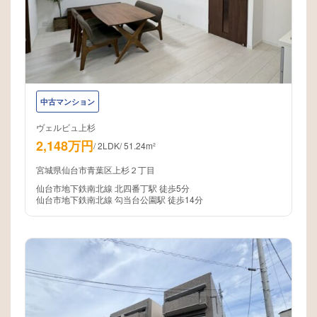
中古マンション
ヴェルビュ上杉
2,148万円
/
2LDK
/
51.24m²
宮城県仙台市青葉区上杉２丁目
仙台市地下鉄南北線 北四番丁駅 徒歩5分
仙台市地下鉄南北線 勾当台公園駅 徒歩14分