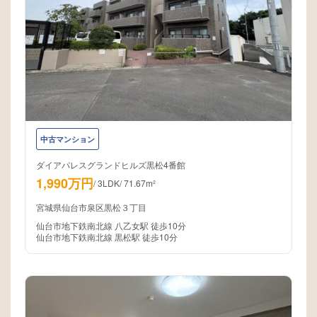
中古マンション
ダイアパレスグランドヒルズ黒松4番館
1,990万円
/
3LDK
/
71.67m²
宮城県仙台市泉区黒松３丁目
仙台市地下鉄南北線 八乙女駅 徒歩10分
仙台市地下鉄南北線 黒松駅 徒歩10分