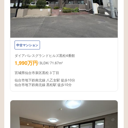
中古マンション
ダイアパレスグランドヒルズ黒松4番館
1,990万円
/
3LDK
/
71.67m²
宮城県仙台市泉区黒松３丁目
仙台市地下鉄南北線 八乙女駅 徒歩10分
仙台市地下鉄南北線 黒松駅 徒歩10分