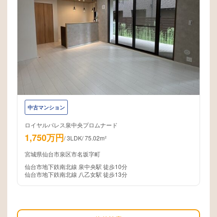
中古マンション
ロイヤルパレス泉中央プロムナード
1,750万円
/
3LDK
/
75.02m²
宮城県仙台市泉区市名坂字町
仙台市地下鉄南北線 泉中央駅 徒歩10分
仙台市地下鉄南北線 八乙女駅 徒歩13分