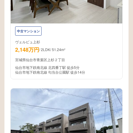
中古マンション
ヴェルビュ上杉
2,148万円
/
2LDK
/
51.24m²
宮城県仙台市青葉区上杉２丁目
仙台市地下鉄南北線 北四番丁駅 徒歩5分
仙台市地下鉄南北線 勾当台公園駅 徒歩14分