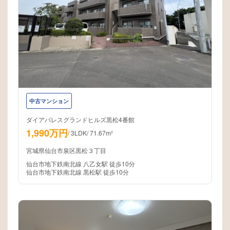
中古マンション
ダイアパレスグランドヒルズ黒松4番館
1,990万円
/
3LDK
/
71.67m²
宮城県仙台市泉区黒松３丁目
仙台市地下鉄南北線 八乙女駅 徒歩10分
仙台市地下鉄南北線 黒松駅 徒歩10分