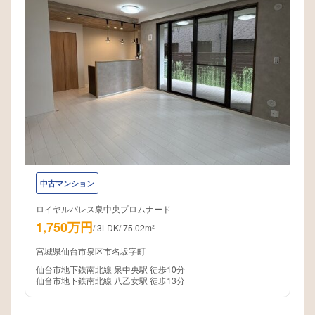
中古マンション
ロイヤルパレス泉中央プロムナード
1,750万円
/
3LDK
/
75.02m²
宮城県仙台市泉区市名坂字町
仙台市地下鉄南北線 泉中央駅 徒歩10分
仙台市地下鉄南北線 八乙女駅 徒歩13分