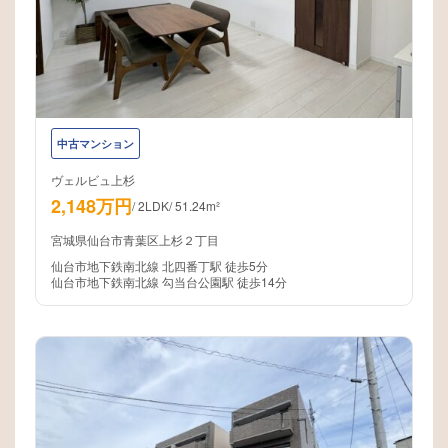
中古マンション
ヴェルビュ上杉
2,148万円
/
2LDK
/
51.24m²
宮城県仙台市青葉区上杉２丁目
仙台市地下鉄南北線 北四番丁駅 徒歩5分
仙台市地下鉄南北線 勾当台公園駅 徒歩14分