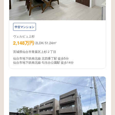
中古マンション
ヴェルビュ上杉
2,148万円
/
2LDK
/
51.24m²
宮城県仙台市青葉区上杉２丁目
仙台市地下鉄南北線 北四番丁駅 徒歩5分
仙台市地下鉄南北線 勾当台公園駅 徒歩14分