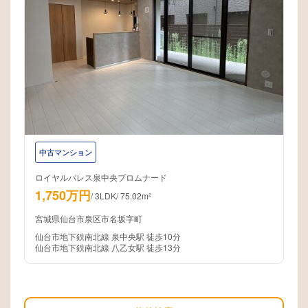
中古マンション
ロイヤルパレス泉中央プロムナード
1,750万円
/
3LDK
/
75.02m²
宮城県仙台市泉区市名坂字町
仙台市地下鉄南北線 泉中央駅 徒歩10分
仙台市地下鉄南北線 八乙女駅 徒歩13分