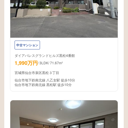
中古マンション
ダイアパレスグランドヒルズ黒松4番館
1,990万円
/
3LDK
/
71.67m²
宮城県仙台市泉区黒松３丁目
仙台市地下鉄南北線 八乙女駅 徒歩10分
仙台市地下鉄南北線 黒松駅 徒歩10分