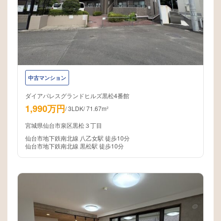
中古マンション
ダイアパレスグランドヒルズ黒松4番館
1,990万円
/
3LDK
/
71.67m²
宮城県仙台市泉区黒松３丁目
仙台市地下鉄南北線 八乙女駅 徒歩10分
仙台市地下鉄南北線 黒松駅 徒歩10分