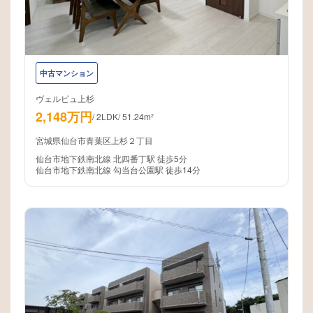
中古マンション
ヴェルビュ上杉
2,148万円
/
2LDK
/
51.24m²
宮城県仙台市青葉区上杉２丁目
仙台市地下鉄南北線 北四番丁駅 徒歩5分
仙台市地下鉄南北線 勾当台公園駅 徒歩14分