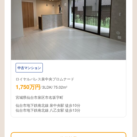
中古マンション
ロイヤルパレス泉中央プロムナード
1,750万円
/
3LDK
/
75.02m²
宮城県仙台市泉区市名坂字町
仙台市地下鉄南北線 泉中央駅 徒歩10分
仙台市地下鉄南北線 八乙女駅 徒歩13分