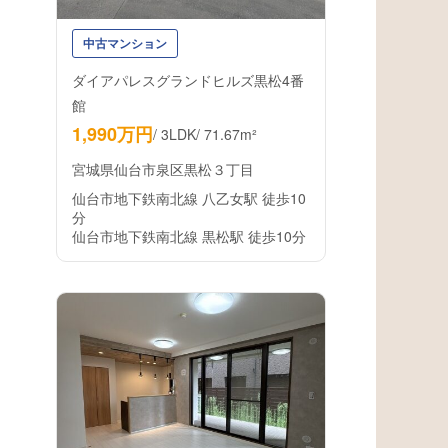
中古マンション
ダイアパレスグランドヒルズ黒松4番
館
1,990万円
/
3LDK
/
71.67m²
宮城県仙台市泉区黒松３丁目
仙台市地下鉄南北線 八乙女駅 徒歩10
分
仙台市地下鉄南北線 黒松駅 徒歩10分