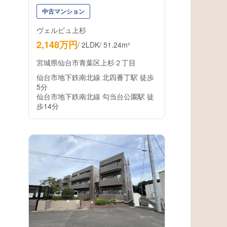
中古マンション
ヴェルビュ上杉
2,148万円
/
2LDK
/
51.24m²
宮城県仙台市青葉区上杉２丁目
仙台市地下鉄南北線 北四番丁駅 徒歩
5分
仙台市地下鉄南北線 勾当台公園駅 徒
歩14分