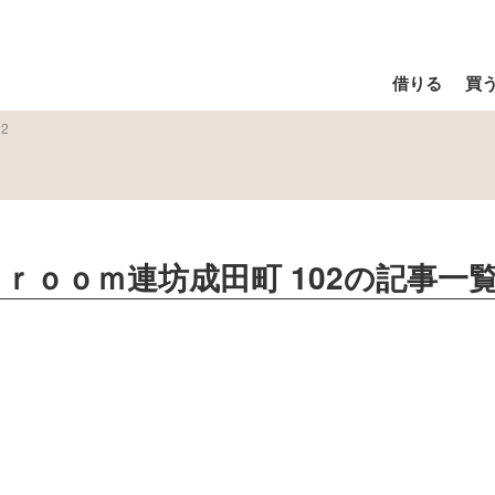
借りる
買
2
1Ｄ－ｒｏｏｍ連坊成田町 102
の記事一