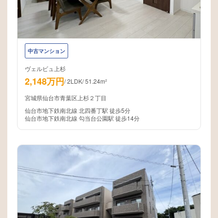
中古マンション
ヴェルビュ上杉
2,148万円
/
2LDK
/
51.24m²
宮城県仙台市青葉区上杉２丁目
仙台市地下鉄南北線 北四番丁駅 徒歩5分
仙台市地下鉄南北線 勾当台公園駅 徒歩14分