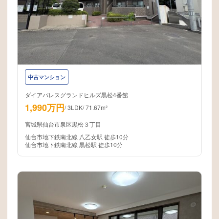
中古マンション
ダイアパレスグランドヒルズ黒松4番館
1,990万円
/
3LDK
/
71.67m²
宮城県仙台市泉区黒松３丁目
仙台市地下鉄南北線 八乙女駅 徒歩10分
仙台市地下鉄南北線 黒松駅 徒歩10分