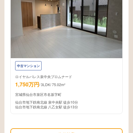
中古マンション
ロイヤルパレス泉中央プロムナード
1,750万円
/
3LDK
/
75.02m²
宮城県仙台市泉区市名坂字町
仙台市地下鉄南北線 泉中央駅 徒歩10分
仙台市地下鉄南北線 八乙女駅 徒歩13分