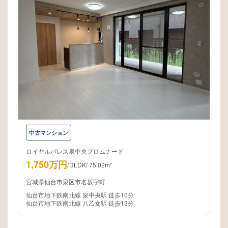
中古マンション
ロイヤルパレス泉中央プロムナード
1,750万円
/
3LDK
/
75.02m²
宮城県仙台市泉区市名坂字町
仙台市地下鉄南北線 泉中央駅 徒歩10分
仙台市地下鉄南北線 八乙女駅 徒歩13分