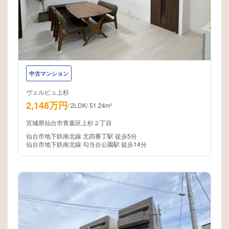
中古マンション
ヴェルビュ上杉
2,148万円
/
2LDK
/
51.24m²
宮城県仙台市青葉区上杉２丁目
仙台市地下鉄南北線 北四番丁駅 徒歩5分
仙台市地下鉄南北線 勾当台公園駅 徒歩14分