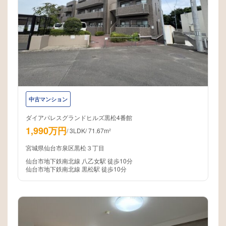
中古マンション
ダイアパレスグランドヒルズ黒松4番館
1,990万円
/
3LDK
/
71.67m²
宮城県仙台市泉区黒松３丁目
仙台市地下鉄南北線 八乙女駅 徒歩10分
仙台市地下鉄南北線 黒松駅 徒歩10分