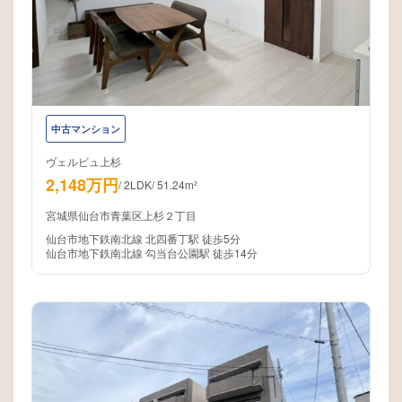
中古マンション
ヴェルビュ上杉
2,148万円
/
2LDK
/
51.24m²
宮城県仙台市青葉区上杉２丁目
仙台市地下鉄南北線 北四番丁駅 徒歩5分
仙台市地下鉄南北線 勾当台公園駅 徒歩14分