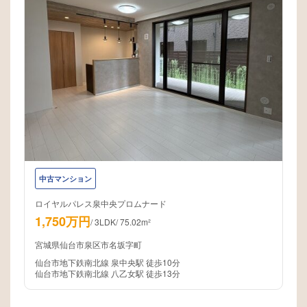
中古マンション
ロイヤルパレス泉中央プロムナード
1,750万円
/
3LDK
/
75.02m²
宮城県仙台市泉区市名坂字町
仙台市地下鉄南北線 泉中央駅 徒歩10分
仙台市地下鉄南北線 八乙女駅 徒歩13分