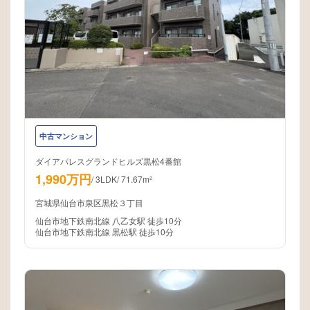
中古マンション
ダイアパレスグランドヒルズ黒松4番館
1,990万円
/
3LDK
/
71.67m²
宮城県仙台市泉区黒松３丁目
仙台市地下鉄南北線 八乙女駅 徒歩10分
仙台市地下鉄南北線 黒松駅 徒歩10分