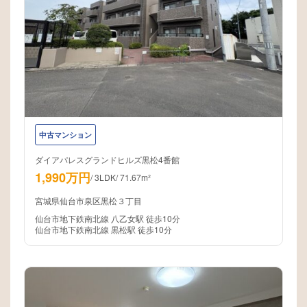
中古マンション
ダイアパレスグランドヒルズ黒松4番館
1,990万円
/
3LDK
/
71.67m²
宮城県仙台市泉区黒松３丁目
仙台市地下鉄南北線 八乙女駅 徒歩10分
仙台市地下鉄南北線 黒松駅 徒歩10分