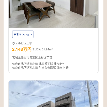
中古マンション
ヴェルビュ上杉
2,148万円
/
2LDK
/
51.24m²
宮城県仙台市青葉区上杉２丁目
仙台市地下鉄南北線 北四番丁駅 徒歩5分
仙台市地下鉄南北線 勾当台公園駅 徒歩14分