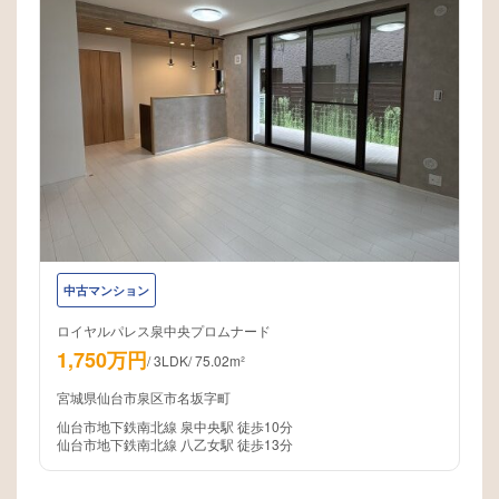
中古マンション
ロイヤルパレス泉中央プロムナード
1,750万円
/
3LDK
/
75.02m²
宮城県仙台市泉区市名坂字町
仙台市地下鉄南北線 泉中央駅 徒歩10分
仙台市地下鉄南北線 八乙女駅 徒歩13分