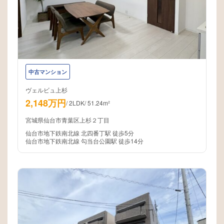
中古マンション
ヴェルビュ上杉
2,148万円
/
2LDK
/
51.24m²
宮城県仙台市青葉区上杉２丁目
仙台市地下鉄南北線 北四番丁駅 徒歩5分
仙台市地下鉄南北線 勾当台公園駅 徒歩14分