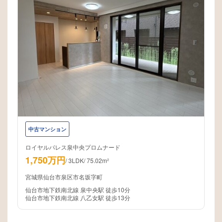
中古マンション
ロイヤルパレス泉中央プロムナード
1,750万円
/
3LDK
/
75.02m²
宮城県仙台市泉区市名坂字町
仙台市地下鉄南北線 泉中央駅 徒歩10分
仙台市地下鉄南北線 八乙女駅 徒歩13分