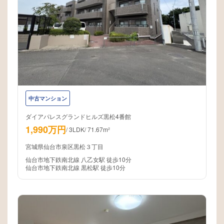
中古マンション
ダイアパレスグランドヒルズ黒松4番館
1,990万円
/
3LDK
/
71.67m²
宮城県仙台市泉区黒松３丁目
仙台市地下鉄南北線 八乙女駅 徒歩10分
仙台市地下鉄南北線 黒松駅 徒歩10分