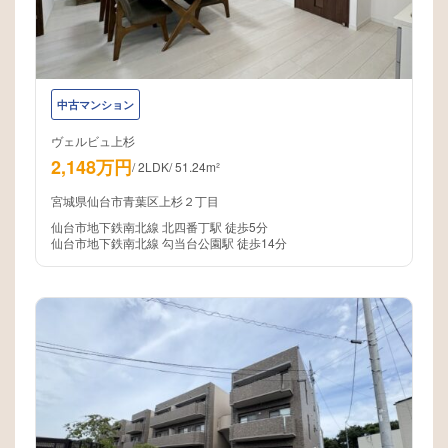
中古マンション
ヴェルビュ上杉
2,148万円
/
2LDK
/
51.24m²
宮城県仙台市青葉区上杉２丁目
仙台市地下鉄南北線 北四番丁駅 徒歩5分
仙台市地下鉄南北線 勾当台公園駅 徒歩14分