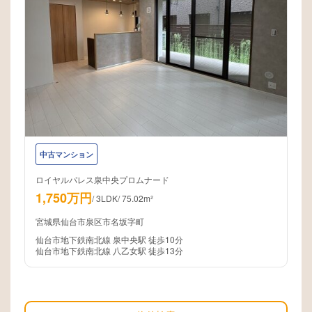
中古マンション
ロイヤルパレス泉中央プロムナード
1,750万円
/
3LDK
/
75.02m²
宮城県仙台市泉区市名坂字町
仙台市地下鉄南北線 泉中央駅 徒歩10分
仙台市地下鉄南北線 八乙女駅 徒歩13分