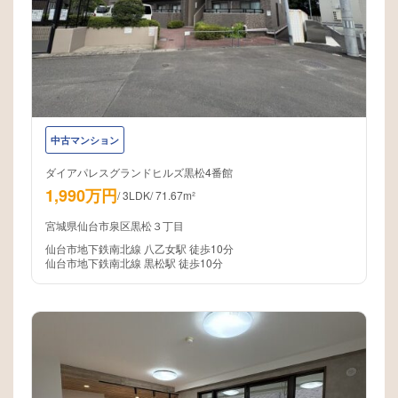
中古マンション
ダイアパレスグランドヒルズ黒松4番館
1,990万円
/
3LDK
/
71.67m²
宮城県仙台市泉区黒松３丁目
仙台市地下鉄南北線 八乙女駅 徒歩10分
仙台市地下鉄南北線 黒松駅 徒歩10分