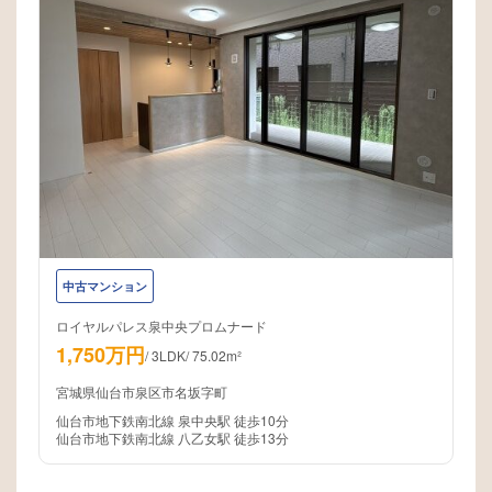
中古マンション
ロイヤルパレス泉中央プロムナード
1,750万円
/
3LDK
/
75.02m²
宮城県仙台市泉区市名坂字町
仙台市地下鉄南北線 泉中央駅 徒歩10分
仙台市地下鉄南北線 八乙女駅 徒歩13分