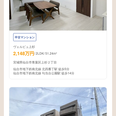
中古マンション
ヴェルビュ上杉
2,148万円
/
2LDK
/
51.24m²
宮城県仙台市青葉区上杉２丁目
仙台市地下鉄南北線 北四番丁駅 徒歩5分
仙台市地下鉄南北線 勾当台公園駅 徒歩14分