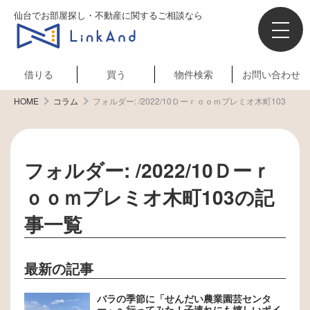
仙台でお部屋探し・不動産に関するご相談なら
借りる
買う
物件検索
お問い合わせ
HOME
コラム
フォルダー:
/2022/10Ｄーｒｏｏｍプレミオ木町103
フォルダー:
/2022/10Ｄーｒ
ｏｏｍプレミオ木町103
の記
事一覧
最新の記事
バラの季節に「せんだい農業園芸センタ
ー」へ行ってみた！子連れにも嬉しいポイ