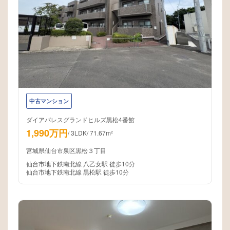
中古マンション
ダイアパレスグランドヒルズ黒松4番館
1,990万円
/
3LDK
/
71.67m²
宮城県仙台市泉区黒松３丁目
仙台市地下鉄南北線 八乙女駅 徒歩10分
仙台市地下鉄南北線 黒松駅 徒歩10分