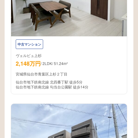
中古マンション
ヴェルビュ上杉
2,148万円
/
2LDK
/
51.24m²
宮城県仙台市青葉区上杉２丁目
仙台市地下鉄南北線 北四番丁駅 徒歩5分
仙台市地下鉄南北線 勾当台公園駅 徒歩14分