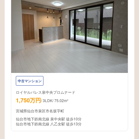
中古マンション
ロイヤルパレス泉中央プロムナード
1,750万円
/
3LDK
/
75.02m²
宮城県仙台市泉区市名坂字町
仙台市地下鉄南北線 泉中央駅 徒歩10分
仙台市地下鉄南北線 八乙女駅 徒歩13分