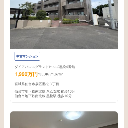
中古マンション
ダイアパレスグランドヒルズ黒松4番館
1,990万円
/
3LDK
/
71.67m²
宮城県仙台市泉区黒松３丁目
仙台市地下鉄南北線 八乙女駅 徒歩10分
仙台市地下鉄南北線 黒松駅 徒歩10分