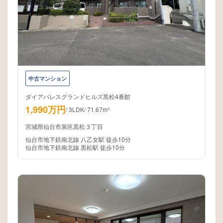
中古マンション
ダイアパレスグランドヒルズ黒松4番館
1,990万円
/
3LDK
/
71.67m²
宮城県仙台市泉区黒松３丁目
仙台市地下鉄南北線 八乙女駅 徒歩10分
仙台市地下鉄南北線 黒松駅 徒歩10分