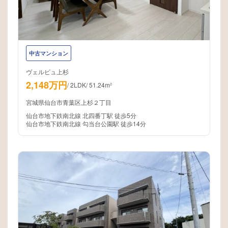
中古マンション
ヴェルビュ上杉
2,148万円
/
2LDK
/
51.24m²
宮城県仙台市青葉区上杉２丁目
仙台市地下鉄南北線 北四番丁駅 徒歩5分
仙台市地下鉄南北線 勾当台公園駅 徒歩14分