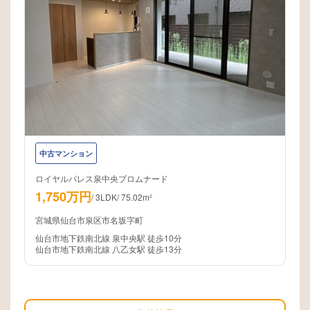
中古マンション
ロイヤルパレス泉中央プロムナード
1,750万円
/
3LDK
/
75.02m²
宮城県仙台市泉区市名坂字町
仙台市地下鉄南北線 泉中央駅 徒歩10分
仙台市地下鉄南北線 八乙女駅 徒歩13分