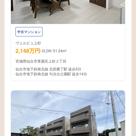
中古マンション
ヴェルビュ上杉
2,148万円
/
2LDK
/
51.24m²
宮城県仙台市青葉区上杉２丁目
仙台市地下鉄南北線 北四番丁駅 徒歩5分
仙台市地下鉄南北線 勾当台公園駅 徒歩14分