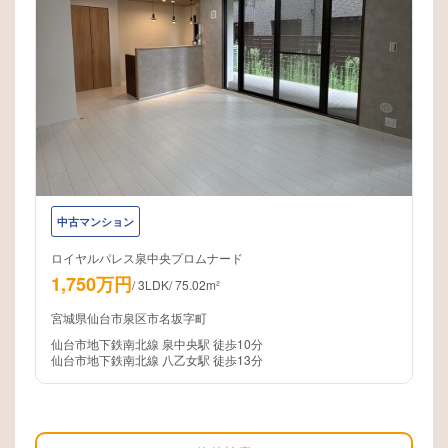
中古マンション
ロイヤルパレス泉中央プロムナード
1,750万円
/
3LDK
/
75.02m²
宮城県仙台市泉区市名坂字町
仙台市地下鉄南北線 泉中央駅 徒歩10分
仙台市地下鉄南北線 八乙女駅 徒歩13分