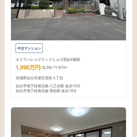
中古マンション
ダイアパレスグランドヒルズ黒松4番館
1,990万円
/
3LDK
/
71.67m²
宮城県仙台市泉区黒松３丁目
仙台市地下鉄南北線 八乙女駅 徒歩10分
仙台市地下鉄南北線 黒松駅 徒歩10分