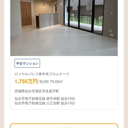
中古マンション
ロイヤルパレス泉中央プロムナード
1,750万円
/
3LDK
/
75.02m²
宮城県仙台市泉区市名坂字町
仙台市地下鉄南北線 泉中央駅 徒歩10分
仙台市地下鉄南北線 八乙女駅 徒歩13分