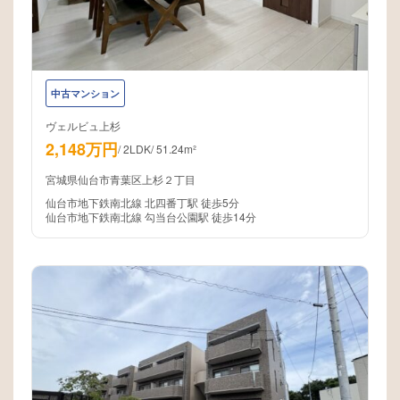
中古マンション
ヴェルビュ上杉
2,148万円
/
2LDK
/
51.24m²
宮城県仙台市青葉区上杉２丁目
仙台市地下鉄南北線 北四番丁駅 徒歩5分
仙台市地下鉄南北線 勾当台公園駅 徒歩14分