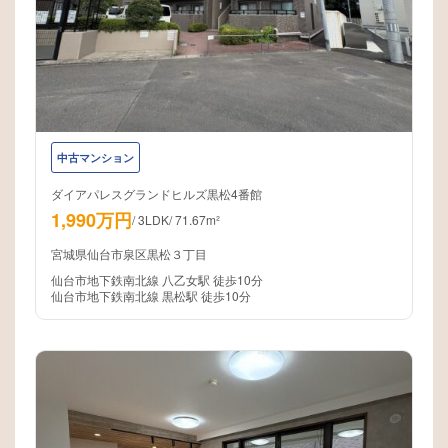
中古マンション
ダイアパレスグランドヒルズ黒松4番館
1,990万円
/
3LDK
/
71.67m²
宮城県仙台市泉区黒松３丁目
仙台市地下鉄南北線 八乙女駅 徒歩10分
仙台市地下鉄南北線 黒松駅 徒歩10分