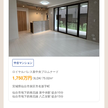
中古マンション
ロイヤルパレス泉中央プロムナード
1,750万円
/
3LDK
/
75.02m²
宮城県仙台市泉区市名坂字町
仙台市地下鉄南北線 泉中央駅 徒歩10分
仙台市地下鉄南北線 八乙女駅 徒歩13分