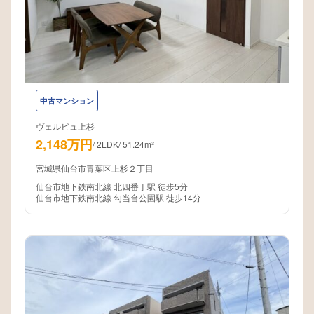
中古マンション
ヴェルビュ上杉
2,148万円
/
2LDK
/
51.24m²
宮城県仙台市青葉区上杉２丁目
仙台市地下鉄南北線 北四番丁駅 徒歩5分
仙台市地下鉄南北線 勾当台公園駅 徒歩14分