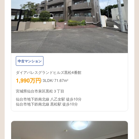
中古マンション
ダイアパレスグランドヒルズ黒松4番館
1,990万円
/
3LDK
/
71.67m²
宮城県仙台市泉区黒松３丁目
仙台市地下鉄南北線 八乙女駅 徒歩10分
仙台市地下鉄南北線 黒松駅 徒歩10分