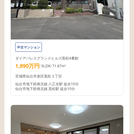
中古マンション
ダイアパレスグランドヒルズ黒松4番館
1,990万円
/
3LDK
/
71.67m²
宮城県仙台市泉区黒松３丁目
仙台市地下鉄南北線 八乙女駅 徒歩10分
仙台市地下鉄南北線 黒松駅 徒歩10分