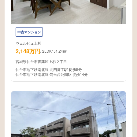
中古マンション
ヴェルビュ上杉
2,148万円
/
2LDK
/
51.24m²
宮城県仙台市青葉区上杉２丁目
仙台市地下鉄南北線 北四番丁駅 徒歩5分
仙台市地下鉄南北線 勾当台公園駅 徒歩14分