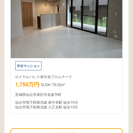
中古マンション
ロイヤルパレス泉中央プロムナード
1,750万円
/
3LDK
/
75.02m²
宮城県仙台市泉区市名坂字町
仙台市地下鉄南北線 泉中央駅 徒歩10分
仙台市地下鉄南北線 八乙女駅 徒歩13分