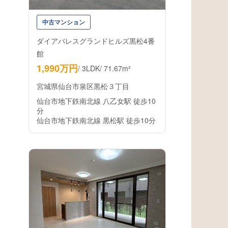
中古マンション
ダイアパレスグランドヒルズ黒松4番
館
1,990万円
/
3LDK
/
71.67m²
宮城県仙台市泉区黒松３丁目
仙台市地下鉄南北線 八乙女駅 徒歩10
分
仙台市地下鉄南北線 黒松駅 徒歩10分