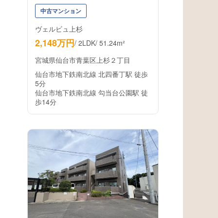
中古マンション
ヴェルビュ上杉
2,148万円
/
2LDK
/
51.24m²
宮城県仙台市青葉区上杉２丁目
仙台市地下鉄南北線 北四番丁駅 徒歩
5分
仙台市地下鉄南北線 勾当台公園駅 徒
歩14分