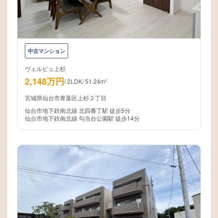
中古マンション
ヴェルビュ上杉
2,148万円
/
2LDK
/
51.24m²
宮城県仙台市青葉区上杉２丁目
仙台市地下鉄南北線 北四番丁駅 徒歩5分
仙台市地下鉄南北線 勾当台公園駅 徒歩14分