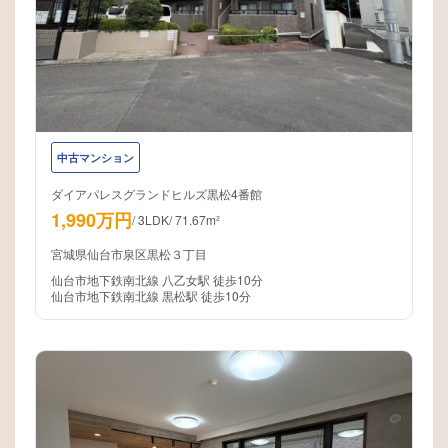
中古マンション
ダイアパレスグランドヒルズ黒松4番館
1,990万円
/
3LDK
/
71.67m²
宮城県仙台市泉区黒松３丁目
仙台市地下鉄南北線 八乙女駅 徒歩10分
仙台市地下鉄南北線 黒松駅 徒歩10分