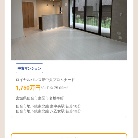
中古マンション
ロイヤルパレス泉中央プロムナード
1,750万円
/
3LDK
/
75.02m²
宮城県仙台市泉区市名坂字町
仙台市地下鉄南北線 泉中央駅 徒歩10分
仙台市地下鉄南北線 八乙女駅 徒歩13分