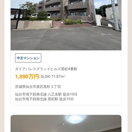
中古マンション
ダイアパレスグランドヒルズ黒松4番館
1,990万円
/
3LDK
/
71.67m²
宮城県仙台市泉区黒松３丁目
仙台市地下鉄南北線 八乙女駅 徒歩10分
仙台市地下鉄南北線 黒松駅 徒歩10分