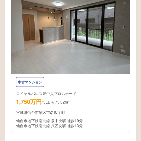
中古マンション
ロイヤルパレス泉中央プロムナード
1,750万円
/
3LDK
/
75.02m²
宮城県仙台市泉区市名坂字町
仙台市地下鉄南北線 泉中央駅 徒歩10分
仙台市地下鉄南北線 八乙女駅 徒歩13分