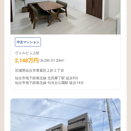
中古マンション
ヴェルビュ上杉
2,148万円
/
2LDK
/
51.24m²
宮城県仙台市青葉区上杉２丁目
仙台市地下鉄南北線 北四番丁駅 徒歩5分
仙台市地下鉄南北線 勾当台公園駅 徒歩14分