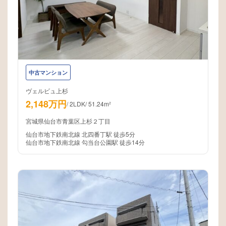
中古マンション
ヴェルビュ上杉
2,148万円
/
2LDK
/
51.24m²
宮城県仙台市青葉区上杉２丁目
仙台市地下鉄南北線 北四番丁駅 徒歩5分
仙台市地下鉄南北線 勾当台公園駅 徒歩14分