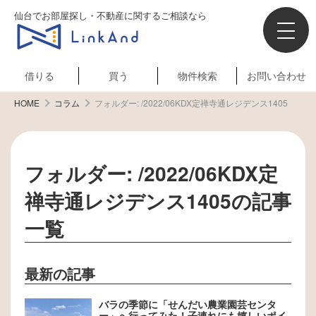
仙台でお部屋探し・不動産に関するご相談なら
借りる
買う
物件検索
お問い合わせ
HOME
コラム
フォルダー:
/2022/06KDX定禅寺通レジデンス1405
フォルダー:
/2022/06KDX定
禅寺通レジデンス1405
の記事
一覧
最新の記事
バラの季節に「せんだい農業園芸センタ
ー」へ行ってみた！子連れにも嬉しいポイ