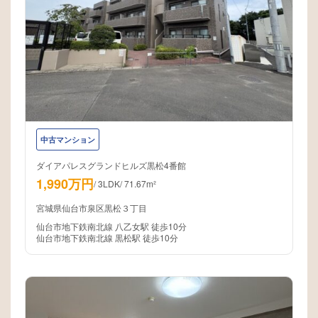
中古マンション
ダイアパレスグランドヒルズ黒松4番館
1,990万円
/
3LDK
/
71.67m²
宮城県仙台市泉区黒松３丁目
仙台市地下鉄南北線 八乙女駅 徒歩10分
仙台市地下鉄南北線 黒松駅 徒歩10分