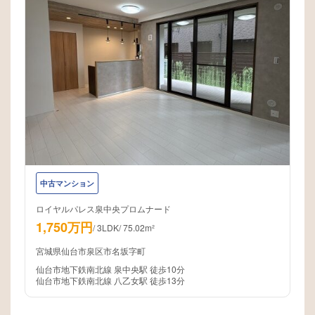
中古マンション
ロイヤルパレス泉中央プロムナード
1,750万円
/
3LDK
/
75.02m²
宮城県仙台市泉区市名坂字町
仙台市地下鉄南北線 泉中央駅 徒歩10分
仙台市地下鉄南北線 八乙女駅 徒歩13分