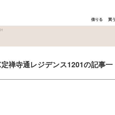
借りる
買
01
KDX定禅寺通レジデンス1201
の記事一