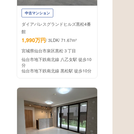
中古マンション
ダイアパレスグランドヒルズ黒松4番
館
1,990万円
/
3LDK
/
71.67m²
宮城県仙台市泉区黒松３丁目
仙台市地下鉄南北線 八乙女駅 徒歩10
分
仙台市地下鉄南北線 黒松駅 徒歩10分