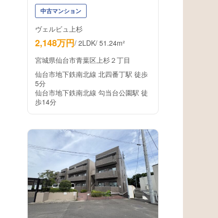
中古マンション
ヴェルビュ上杉
2,148万円
/
2LDK
/
51.24m²
宮城県仙台市青葉区上杉２丁目
仙台市地下鉄南北線 北四番丁駅 徒歩
5分
仙台市地下鉄南北線 勾当台公園駅 徒
歩14分