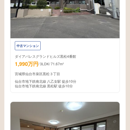
中古マンション
ダイアパレスグランドヒルズ黒松4番館
1,990万円
/
3LDK
/
71.67m²
宮城県仙台市泉区黒松３丁目
仙台市地下鉄南北線 八乙女駅 徒歩10分
仙台市地下鉄南北線 黒松駅 徒歩10分