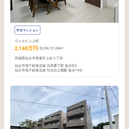
中古マンション
ヴェルビュ上杉
2,148万円
/
2LDK
/
51.24m²
宮城県仙台市青葉区上杉２丁目
仙台市地下鉄南北線 北四番丁駅 徒歩5分
仙台市地下鉄南北線 勾当台公園駅 徒歩14分