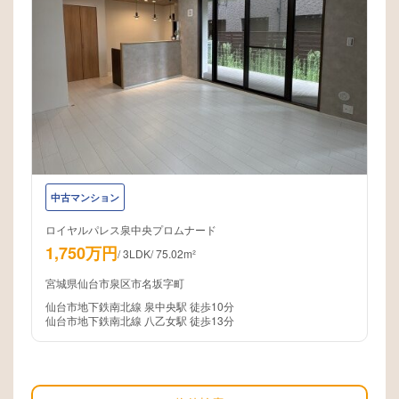
中古マンション
ロイヤルパレス泉中央プロムナード
1,750万円
/
3LDK
/
75.02m²
宮城県仙台市泉区市名坂字町
仙台市地下鉄南北線 泉中央駅 徒歩10分
仙台市地下鉄南北線 八乙女駅 徒歩13分