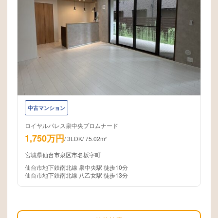
中古マンション
ロイヤルパレス泉中央プロムナード
1,750万円
/
3LDK
/
75.02m²
宮城県仙台市泉区市名坂字町
仙台市地下鉄南北線 泉中央駅 徒歩10分
仙台市地下鉄南北線 八乙女駅 徒歩13分