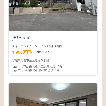
中古マンション
ダイアパレスグランドヒルズ黒松4番館
1,990万円
/
3LDK
/
71.67m²
宮城県仙台市泉区黒松３丁目
仙台市地下鉄南北線 八乙女駅 徒歩10分
仙台市地下鉄南北線 黒松駅 徒歩10分