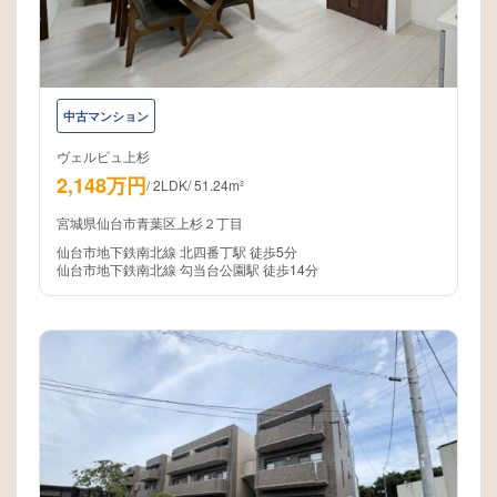
中古マンション
ヴェルビュ上杉
2,148万円
/
2LDK
/
51.24m²
宮城県仙台市青葉区上杉２丁目
仙台市地下鉄南北線 北四番丁駅 徒歩5分
仙台市地下鉄南北線 勾当台公園駅 徒歩14分