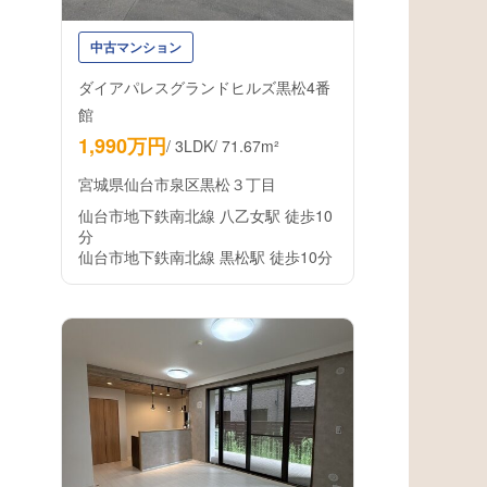
中古マンション
ダイアパレスグランドヒルズ黒松4番
館
1,990万円
/
3LDK
/
71.67m²
宮城県仙台市泉区黒松３丁目
仙台市地下鉄南北線 八乙女駅 徒歩10
分
仙台市地下鉄南北線 黒松駅 徒歩10分