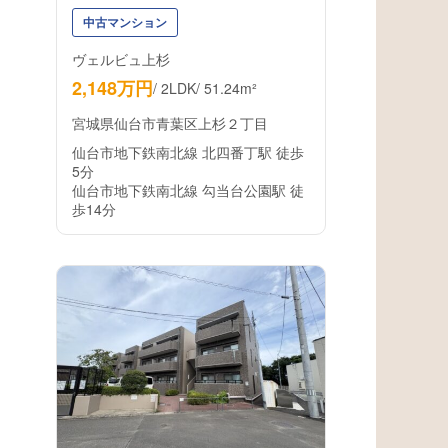
中古マンション
ヴェルビュ上杉
2,148万円
/
2LDK
/
51.24m²
宮城県仙台市青葉区上杉２丁目
仙台市地下鉄南北線 北四番丁駅 徒歩
5分
仙台市地下鉄南北線 勾当台公園駅 徒
歩14分