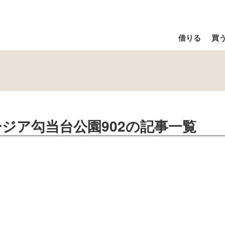
借りる
買
5リージア勾当台公園902
の記事一覧