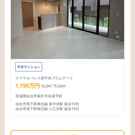
中古マンション
ロイヤルパレス泉中央プロムナード
1,750万円
/
3LDK
/
75.02m²
宮城県仙台市泉区市名坂字町
仙台市地下鉄南北線 泉中央駅 徒歩10分
仙台市地下鉄南北線 八乙女駅 徒歩13分