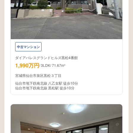
中古マンション
ダイアパレスグランドヒルズ黒松4番館
1,990万円
/
3LDK
/
71.67m²
宮城県仙台市泉区黒松３丁目
仙台市地下鉄南北線 八乙女駅 徒歩10分
仙台市地下鉄南北線 黒松駅 徒歩10分