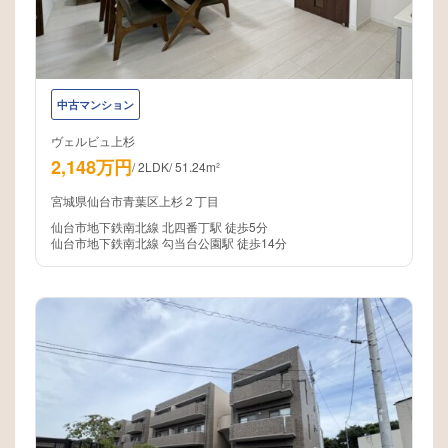
中古マンション
ヴェルビュ上杉
2,148万円
/
2LDK
/
51.24m²
宮城県仙台市青葉区上杉２丁目
仙台市地下鉄南北線 北四番丁駅 徒歩5分
仙台市地下鉄南北線 勾当台公園駅 徒歩14分