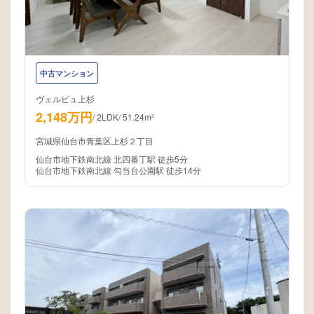
中古マンション
ヴェルビュ上杉
2,148万円
/
2LDK
/
51.24m²
宮城県仙台市青葉区上杉２丁目
仙台市地下鉄南北線 北四番丁駅 徒歩5分
仙台市地下鉄南北線 勾当台公園駅 徒歩14分