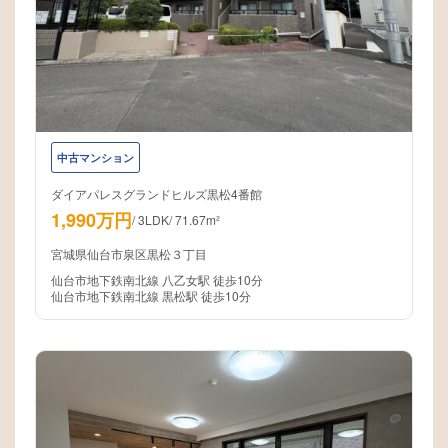
中古マンション
ダイアパレスグランドヒルズ黒松4番館
1,990万円
/
3LDK
/
71.67m²
宮城県仙台市泉区黒松３丁目
仙台市地下鉄南北線 八乙女駅 徒歩10分
仙台市地下鉄南北線 黒松駅 徒歩10分