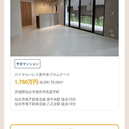
中古マンション
ロイヤルパレス泉中央プロムナード
1,750万円
/
3LDK
/
75.02m²
宮城県仙台市泉区市名坂字町
仙台市地下鉄南北線 泉中央駅 徒歩10分
仙台市地下鉄南北線 八乙女駅 徒歩13分