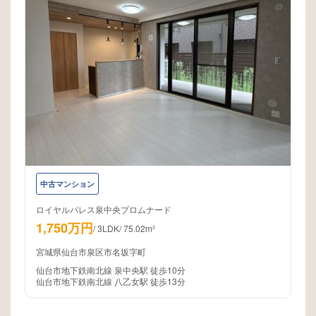
中古マンション
ロイヤルパレス泉中央プロムナード
1,750万円
/
3LDK
/
75.02m²
宮城県仙台市泉区市名坂字町
仙台市地下鉄南北線 泉中央駅 徒歩10分
仙台市地下鉄南北線 八乙女駅 徒歩13分