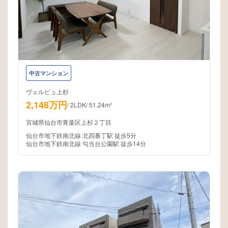
中古マンション
ヴェルビュ上杉
2,148万円
/
2LDK
/
51.24m²
宮城県仙台市青葉区上杉２丁目
仙台市地下鉄南北線 北四番丁駅 徒歩5分
仙台市地下鉄南北線 勾当台公園駅 徒歩14分