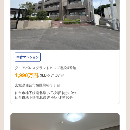
中古マンション
ダイアパレスグランドヒルズ黒松4番館
1,990万円
/
3LDK
/
71.67m²
宮城県仙台市泉区黒松３丁目
仙台市地下鉄南北線 八乙女駅 徒歩10分
仙台市地下鉄南北線 黒松駅 徒歩10分