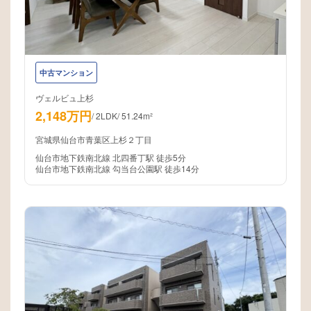
中古マンション
ヴェルビュ上杉
2,148万円
/
2LDK
/
51.24m²
宮城県仙台市青葉区上杉２丁目
仙台市地下鉄南北線 北四番丁駅 徒歩5分
仙台市地下鉄南北線 勾当台公園駅 徒歩14分