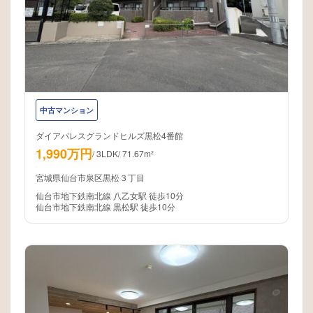
中古マンション
ダイアパレスグランドヒルズ黒松4番館
1,990万円
/
3LDK
/
71.67m²
宮城県仙台市泉区黒松３丁目
仙台市地下鉄南北線 八乙女駅 徒歩10分
仙台市地下鉄南北線 黒松駅 徒歩10分