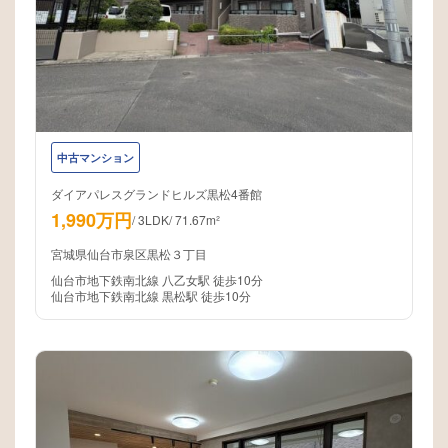
中古マンション
ダイアパレスグランドヒルズ黒松4番館
1,990万円
/
3LDK
/
71.67m²
宮城県仙台市泉区黒松３丁目
仙台市地下鉄南北線 八乙女駅 徒歩10分
仙台市地下鉄南北線 黒松駅 徒歩10分