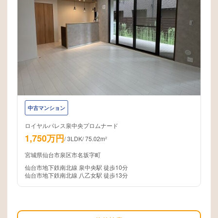
中古マンション
ロイヤルパレス泉中央プロムナード
1,750万円
/
3LDK
/
75.02m²
宮城県仙台市泉区市名坂字町
仙台市地下鉄南北線 泉中央駅 徒歩10分
仙台市地下鉄南北線 八乙女駅 徒歩13分