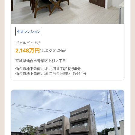
中古マンション
ヴェルビュ上杉
2,148万円
/
2LDK
/
51.24m²
宮城県仙台市青葉区上杉２丁目
仙台市地下鉄南北線 北四番丁駅 徒歩5分
仙台市地下鉄南北線 勾当台公園駅 徒歩14分