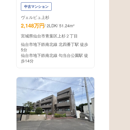
中古マンション
ヴェルビュ上杉
2,148万円
/
2LDK
/
51.24m²
宮城県仙台市青葉区上杉２丁目
仙台市地下鉄南北線 北四番丁駅 徒歩
5分
仙台市地下鉄南北線 勾当台公園駅 徒
歩14分