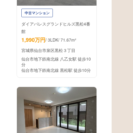
中古マンション
ダイアパレスグランドヒルズ黒松4番
館
1,990万円
/
3LDK
/
71.67m²
宮城県仙台市泉区黒松３丁目
仙台市地下鉄南北線 八乙女駅 徒歩10
分
仙台市地下鉄南北線 黒松駅 徒歩10分