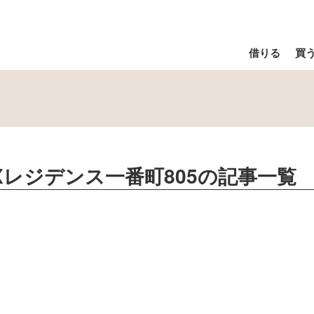
借りる
買
KDXレジデンス一番町805
の記事一覧