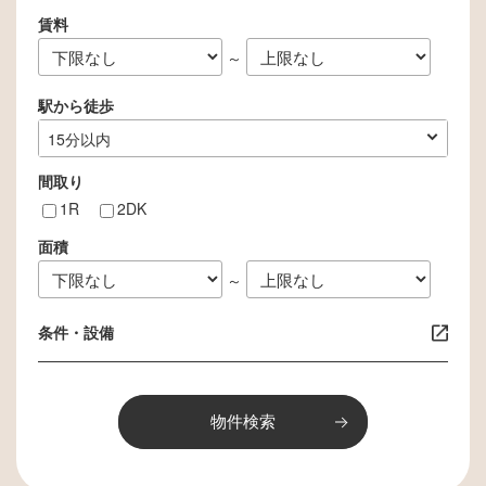
賃料
～
駅から徒歩
指定なし
1分以内
3分以内
5分以内
10分以内
15分以内
間取り
1R
2DK
面積
～
条件・設備