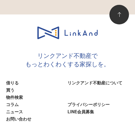
ト閲覧履歴を、お客様のコンピュータに
データとして保存しておく仕組みです。
当サイトでは、第三者配信事業者である
「Googleアドセンス」を利用しておりま
すが、Cookieを使用することにより、お
客様の過去のアクセス情報に基づいて、
適切な広告を配信する場合があります。
リンクアンド不動産で
お客様は
Google広告設定
から、Cookie
もっとわくわくする家探しを。
を使用したパーソナライズ広告を無効に
することができます。なお、Cookieに保
存されている情報からお客様個人を特定
借りる
リンクアンド不動産について
することはできません。
買う
◆アクセス解析ツールについて
物件検索
当サイトは、Googleが提供するアクセス
コラム
プライバシーポリシー
解析ツール「Googleアナリティクス」を
ニュース
LINE会員募集
利用しています。Googleアナリティクス
お問い合わせ
は、Cookieを使用することでお客様のト
ラフィックデータを収集しています。