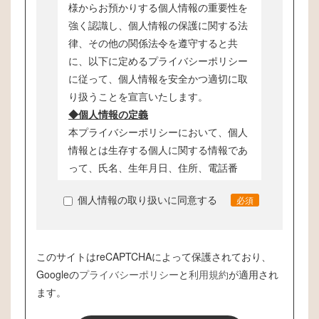
様からお預かりする個人情報の重要性を
強く認識し、個人情報の保護に関する法
律、その他の関係法令を遵守すると共
に、以下に定めるプライバシーポリシー
に従って、個人情報を安全かつ適切に取
り扱うことを宣言いたします。
◆個人情報の定義
本プライバシーポリシーにおいて、個人
情報とは生存する個人に関する情報であ
って、氏名、生年月日、住所、電話番
号、メールアドレス等、特定の個人を識
個人情報の取り扱いに同意する
必須
別することができるものをいいます。
◆個人情報の管理
お客様からお預かりした個人情報は、不
このサイトはreCAPTCHAによって保護されており、
正アクセス、紛失、漏えい等が起こらな
Googleの
いよう、慎重かつ適切に管理します。
プライバシーポリシー
と
利用規約
が適用され
ます。
◆個人情報の利用目的
当サイトでは、お客様からのお問い合わ