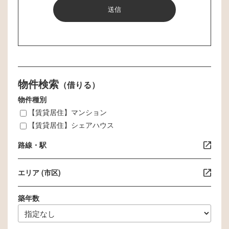
せやサービスへのお申し込み等を通じ
て、お客様の氏名、生年月日、住所、電
話番号、メールアドレス等の個人情報を
ご提供いただく場合があります。その場
合は、以下に示す利用目的のために、適
正に利用するものと致します。
物件検索
お客様からのお問い合わせ等に対応する
（借りる）
ため。
物件種別
お客様からお申し込みいただいたサービ
【賃貸居住】マンション
ス等の提供のため。
【賃貸居住】シェアハウス
メールマガジン等の配信、セミナーやイ
路線・駅
ベントのご案内等のため。
当サイトが実施するアンケートへのご協
エリア (市区)
力のお願いのため
商品や景品、プレゼント等の発送のた
築年数
め。
当サイトのサービス向上・改善、新サー
ビスを検討するための分析等を行うた