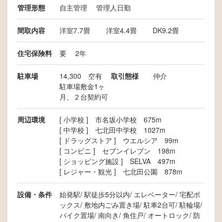
管理形態
自主管理 管理人日勤
間取内容
洋室7.7畳 洋室4.4畳 DK9.2畳
住宅保険料
要 2年
駐車場
14,300 空有
取引態様
仲介
駐車場敷金1ヶ
月、２台契約可
周辺環境
[ 小学校 ] 市名坂小学校 675m
[ 中学校 ] 七北田中学校 1027m
[ ドラッグストア ] ウエルシア 99m
[ コンビニ ] セブンイレブン 198m
[ ショッピング施設 ] SELVA 497m
[ レジャー・観光 ] 七北田公園 878m
設備・条件
始発駅
駅徒歩5分以内
エレベーター
宅配ボ
ックス
敷地内ごみ置き場
駐車2台可
駐輪場
バイク置場
南向き
角住戸
オートロック
防