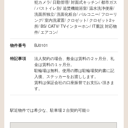
犯カメラ
日勤管理
対面式キッチン
都市ガス
バストイレ別
追焚機能浴室
温水洗浄便座
洗面所独立
洗面化粧台
バルコニー
フローリ
ング
室内洗濯置
クロゼット
クロゼット2ヶ
所
BS
CATV
TVインターホン
IT重説 対応物
件
エアコン
物件番号
BJ0101
特記事項
法人契約の場合、敷金は賃料の２ヶ月分、礼
金は賃料の１ヶ月分。
駐輪場は無料。使用の際は駐輪場契約書に記
入後、ステッカーをお渡しします。
賃料は保証会社の口座振替でお支払い頂きま
す。
駅近物件では希少な、駐車場２台契約可能☆