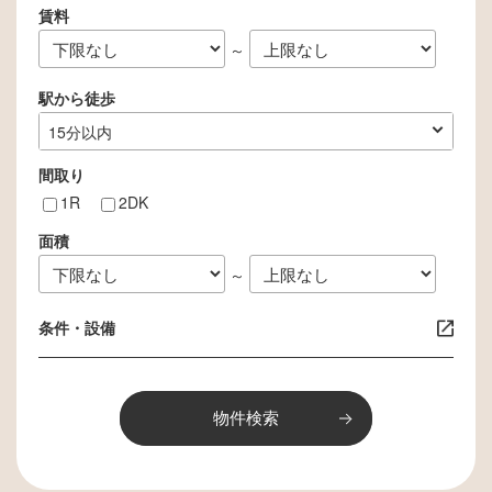
賃料
め。
個人を識別できない形で統計データを作
～
成し、当サイトおよびお客様の参考資料
駅から徒歩
とするため。
◆個人情報の第三者提供
指定なし
1分以内
3分以内
5分以内
10分以内
15分以内
お客様からお預かりした個人情報を、個
間取り
人情報保護法その他の法令に基づき開示
1R
2DK
が認められる場合を除き、ご本人様の同
意を得ずに第三者に提供することはあり
面積
ません。
～
◆個人情報の開示・訂正・削除について
お客様からお預かりした個人情報の開
条件・設備
示・訂正・削除をご希望の場合は、ご本
人様よりお申し出ください。適切な本人
確認を行った後、速やかに対応させてい
ただきます。
◆Cookie（クッキー）について
Cookie（クッキー）とは、お客様のサイ