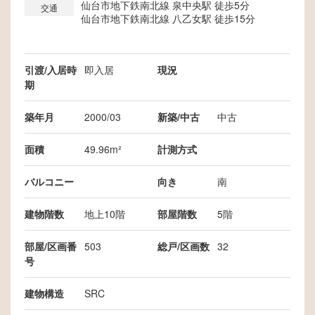
仙台市地下鉄南北線 泉中央駅 徒歩5分
交通
仙台市地下鉄南北線 八乙女駅 徒歩15分
引渡/入居時
即入居
現況
期
築年月
2000/03
新築/中古
中古
面積
49.96m²
計測方式
バルコニー
向き
南
建物階数
地上10階
部屋階数
5階
部屋/区画番
503
総戸/区画数
32
号
建物構造
SRC