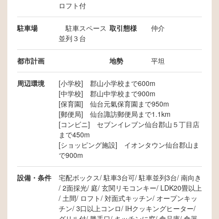
ロフト付
駐車場
駐車スペース
取引態様
仲介
並列３台
都市計画
地勢
平坦
周辺環境
[小学校] 郡山小学校まで600m
[中学校] 郡山中学校まで900m
[保育園] 仙台元氣保育園まで950m
[郵便局] 仙台諏訪郵便局まで1.1km
[コンビニ] セブンイレブン仙台郡山５丁目店
まで450m
[ショッピング施設] イオンタウン仙台郡山ま
で900m
設備・条件
宅配ボックス
駐車3台可
駐車並列3台
南向き
2面採光
庭
玄関リモコンキー
LDK20畳以上
土間
ロフト
対面式キッチン
オープンキッ
チン
3口以上コンロ
IHクッキングヒーター
グリル付
勝手口
キッチンに窓
食品庫
食器