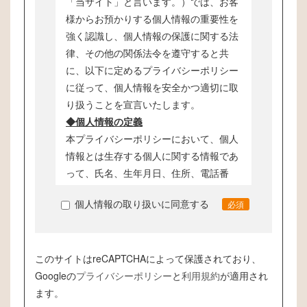
「当サイト」と言います。）では、お客
様からお預かりする個人情報の重要性を
強く認識し、個人情報の保護に関する法
律、その他の関係法令を遵守すると共
に、以下に定めるプライバシーポリシー
に従って、個人情報を安全かつ適切に取
り扱うことを宣言いたします。
◆個人情報の定義
本プライバシーポリシーにおいて、個人
情報とは生存する個人に関する情報であ
って、氏名、生年月日、住所、電話番
号、メールアドレス等、特定の個人を識
個人情報の取り扱いに同意する
必須
別することができるものをいいます。
◆個人情報の管理
お客様からお預かりした個人情報は、不
このサイトはreCAPTCHAによって保護されており、
正アクセス、紛失、漏えい等が起こらな
Googleの
いよう、慎重かつ適切に管理します。
プライバシーポリシー
と
利用規約
が適用され
ます。
◆個人情報の利用目的