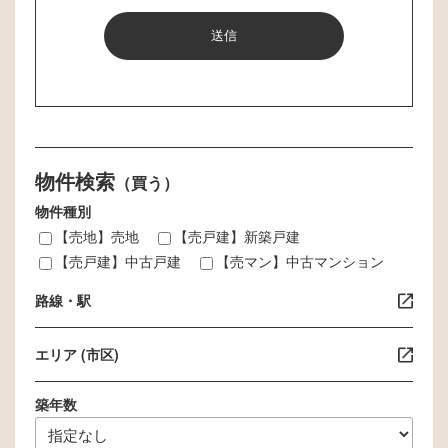
当サイトでは、お客様からのお問い合わ
せやサービスへのお申し込み等を通じ
て、お客様の氏名、生年月日、住所、電
話番号、メールアドレス等の個人情報を
ご提供いただく場合があります。その場
合は、以下に示す利用目的のために、適
正に利用するものと致します。
物件検索
お客様からのお問い合わせ等に対応する
（買う）
ため。
物件種別
お客様からお申し込みいただいたサービ
【売地】売地
【売戸建】新築戸建
ス等の提供のため。
【売戸建】中古戸建
【売マン】中古マンション
メールマガジン等の配信、セミナーやイ
路線・駅
ベントのご案内等のため。
当サイトが実施するアンケートへのご協
エリア (市区)
力のお願いのため
商品や景品、プレゼント等の発送のた
築年数
め。
当サイトのサービス向上・改善、新サー