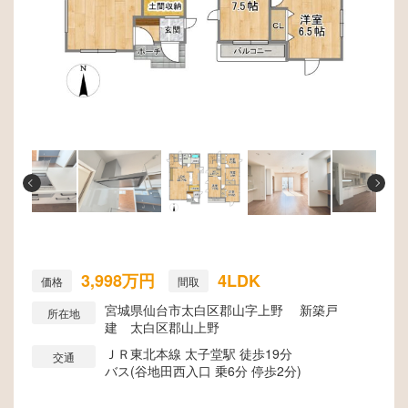
3,998万円
4LDK
価格
間取
宮城県仙台市太白区郡山字上野 新築戸
所在地
建 太白区郡山上野
ＪＲ東北本線 太子堂駅 徒歩19分
交通
バス(谷地田西入口 乗6分 停歩2分)