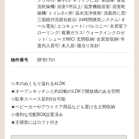
洗乾燥機
浴室1坪以上
追焚機能浴室
浴室乾
燥機
トイレ2ヶ所
温水洗浄便座
洗面所に窓
三面鏡付洗面化粧台
24時間換気システム
オ
ール電化
エコキュート
バルコニー
全居室フ
ローリング
複層ガラス
ウォークインクロゼ
ット
シューズWIC
玄関収納
全居室収納
年
度内入居可
未入居
陽当り良好
物件番号
BFB1701
☆木のぬくもり溢れる4LDK
★オープンキッチンと約22帖のLDKで開放感のある空間
☆駐車スペース並列3台可能
★ベビーカーやアウトドア用品なども置ける土間収納
☆便利な宅配BOX設置済み
★主寝室にはロフト付き