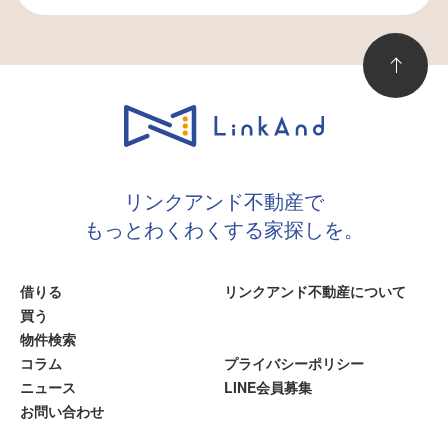
Cookie（クッキー）とは、お客様のサイ
ト閲覧履歴を、お客様のコンピュータに
データとして保存しておく仕組みです。
当サイトでは、第三者配信事業者である
「Googleアドセンス」を利用しておりま
すが、Cookieを使用することにより、お
客様の過去のアクセス情報に基づいて、
適切な広告を配信する場合があります。
リンクアンド不動産で
お客様は
Google広告設定
から、Cookie
もっとわくわくする家探しを。
を使用したパーソナライズ広告を無効に
することができます。なお、Cookieに保
存されている情報からお客様個人を特定
借りる
リンクアンド不動産について
することはできません。
買う
◆アクセス解析ツールについて
物件検索
当サイトは、Googleが提供するアクセス
コラム
プライバシーポリシー
解析ツール「Googleアナリティクス」を
ニュース
LINE会員募集
利用しています。Googleアナリティクス
お問い合わせ
は、Cookieを使用することでお客様のト