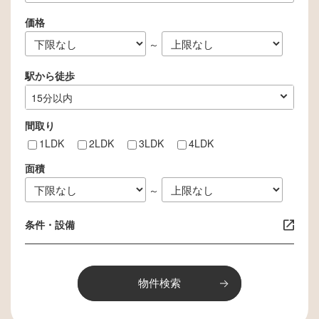
ビスを検討するための分析等を行うた
価格
め。
個人を識別できない形で統計データを作
～
成し、当サイトおよびお客様の参考資料
駅から徒歩
とするため。
◆個人情報の第三者提供
指定なし
1分以内
3分以内
5分以内
10分以内
15分以内
お客様からお預かりした個人情報を、個
間取り
人情報保護法その他の法令に基づき開示
1LDK
2LDK
3LDK
4LDK
が認められる場合を除き、ご本人様の同
意を得ずに第三者に提供することはあり
面積
ません。
～
◆個人情報の開示・訂正・削除について
お客様からお預かりした個人情報の開
条件・設備
示・訂正・削除をご希望の場合は、ご本
人様よりお申し出ください。適切な本人
確認を行った後、速やかに対応させてい
ただきます。
◆Cookie（クッキー）について