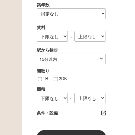
築年数
賃料
～
駅から徒歩
指定なし
1分以内
3分以内
5分以内
10分以内
15分以内
間取り
1R
2DK
面積
～
条件・設備