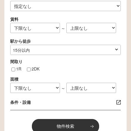
賃料
～
駅から徒歩
指定なし
1分以内
3分以内
5分以内
10分以内
15分以内
間取り
1R
2DK
面積
～
条件・設備